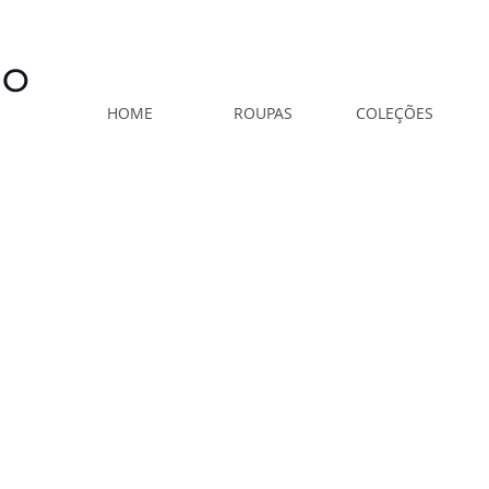
VIAMOS EM ATÉ 3 DIAS ÚTEIS
- 1ª TROCA GRÁTIS - NÓS TE AJU
DO
HOME
ROUPAS
COLEÇÕES